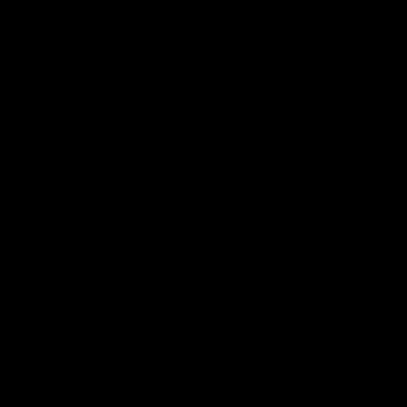
乐竞体育官网
致力于
能力为基础，融合数
在不同设
我们是谁