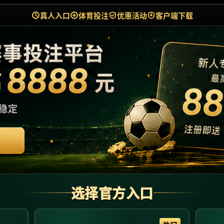
竞体育官网
官方赛事内容
多终端畅看全球赛场
，您可以随时查看赛事直播、实时比分与数据内容，平台支持
用，让体育服务更加便捷高效。
网页端入口
下载APP